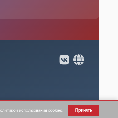
Принять
олитикой использования cookies.