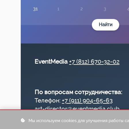
31
1
2
3
Найти
EventMedia
+7 (812) 670-32-02
По вопросам сотрудничества:
Телефон:
+7 (911) 904-65-63
art-director@eventmedia.club
Мы используем cookies для улучшения работы са