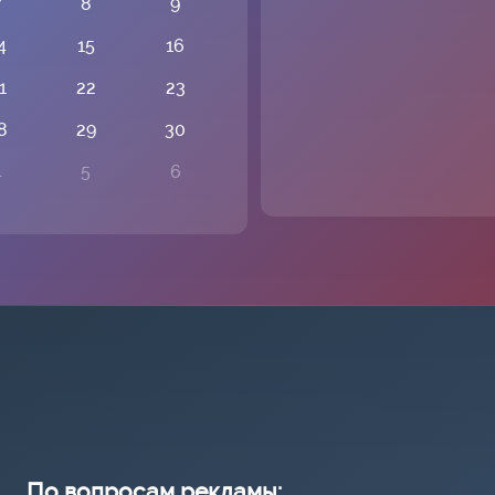
7
8
9
4
15
16
1
22
23
8
29
30
4
5
6
По вопросам рекламы: