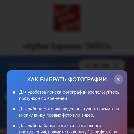
«Кубок Карелии TAIDO»
Установите время выступления
КАК ВЫБРАТЬ ФОТОГРАФИИ
Файлы начиная с
00:00
Для удобства поиска фотографий воспользуйтесь
ползунком со временем.
Студия:
Для выбора фото или видео поштучно, нажмите на
кнопку внизу превью фото или видео.
Цена 1 фотографии: ₽
Цена 1 блока: ₽ (Блок - фотографии одного выступления.)
Для выбора блока фото (все фото одного
выступления), нажмите на кнопку "Блок фото" на