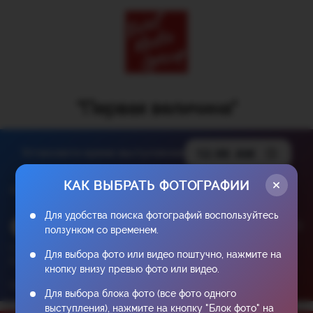
"Первая величина"
Установите время выступления
КАК ВЫБРАТЬ ФОТОГРАФИИ
Файлы начиная с
00:00
Для удобства поиска фотографий воспользуйтесь
ползунком со временем.
Студия:
Для выбора фото или видео поштучно, нажмите на
EventMedia
кнопку внизу превью фото или видео.
Цена 1 видео: 1000₽
Для выбора блока фото (все фото одного
выступления), нажмите на кнопку "Блок фото" на