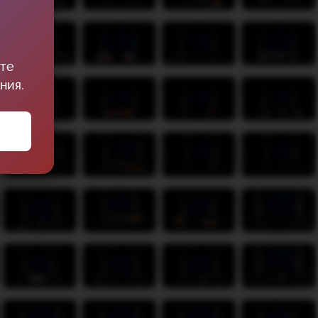
ите
ния.