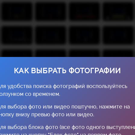
КАК ВЫБРАТЬ ФОТОГРАФИИ
ля удобства поиска фотографий воспользуйтесь
олзунком со временем.
ля выбора фото или видео поштучно, нажмите на
нопку внизу превью фото или видео.
ля выбора блока фото (все фото одного выступлени
ажмите на кнопку "Блок фото" на первом фото