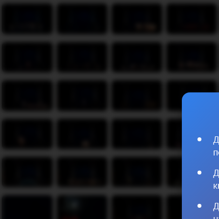
Д
п
Д
к
Д
н