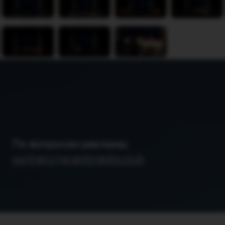
По вопросам рекламы:
partners@eventmedia.club