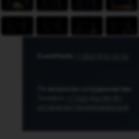
EventMedia
+7 (812) 670-32-02
По вопросам сотрудничества:
Телефон:
+7 (911) 904-65-63
art-director@eventmedia.club