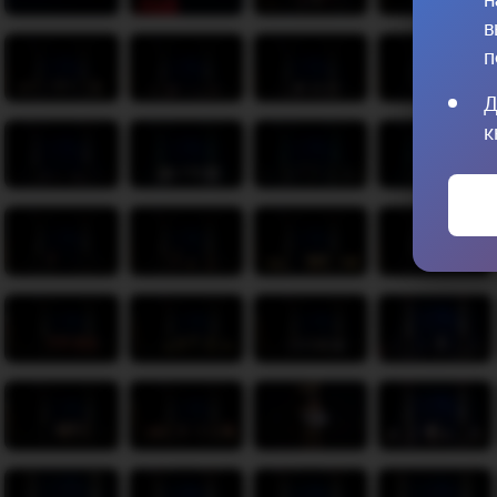
в
п
Д
к