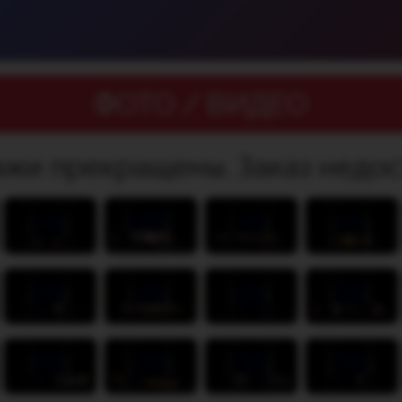
ФОТО / ВИДЕО
жи прекращены. Заказ недос