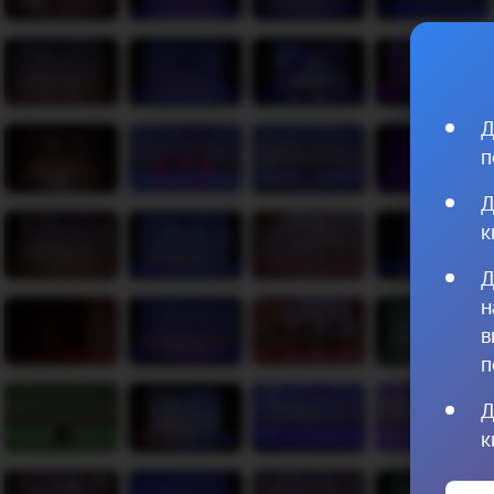
Д
п
Д
к
Д
н
в
п
Д
к