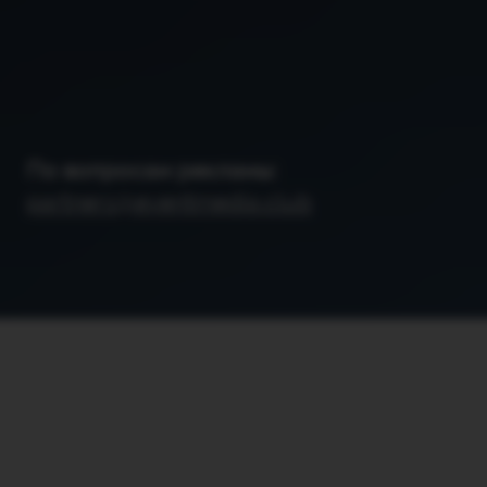
По вопросам рекламы:
partners@eventmedia.club