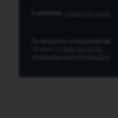
EventMedia
+7 (812) 670-32-02
По вопросам сотрудничества:
Телефон:
+7 (911) 904-65-63
art-director@eventmedia.club