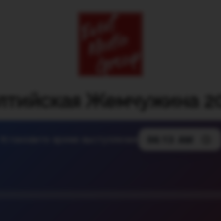
лтийская Жемчужина 2
Установите время выступления