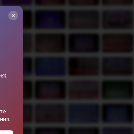
я),
ите
ния.