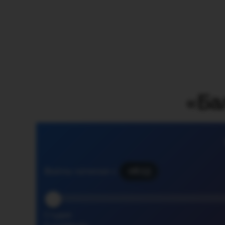
«Ба
Файлы начиная с
06:13
Студия: